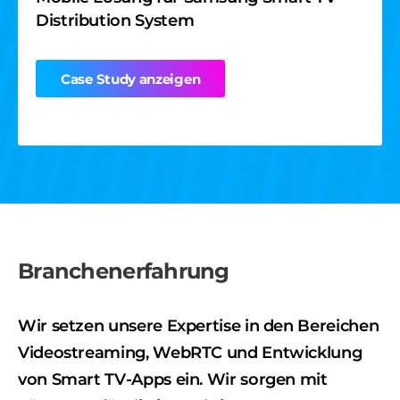
ein einzigartiges
Distribution System
Case Study anzeigen
Instant Messenger für Live-Streaming,
innovatives Feature: die
implementiert in einer Smart TV-App
Möglichkeit, Selfs in
Case Study anzeigen
Veranstaltungsfotos
Case Study anzeigen
einzubinden.
CASE STUDY
Mehrkanaliger PoC für Live-Video-
Branchenerfahrung
Streaming
Wir setzen unsere Expertise in den Bereichen
Case Study anzeigen
Videostreaming, WebRTC und Entwicklung
von Smart TV-Apps ein. Wir sorgen mit