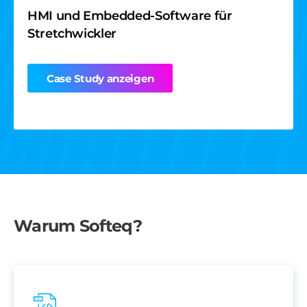
HMI und Embedded-Software für
CASE STUDY
Stretchwickler
Multimedia-Einheit für Elektrofahrzeuge
Case Study anzeigen
Case Study anzeigen
Warum Softeq?