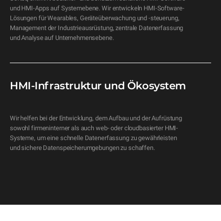
und HMI-Apps auf Systemebene. Wir entwickeln HMI-Software-
Lösungen für Wearables, Geräteüberwachung und -steuerung, 
Management der Industrieausrüstung, zentrale Datenerfassung 
und Analyse auf Unternehmensebene. 
HMI-Infrastruktur und Ökosystem
Wir helfen bei der Entwicklung, dem Aufbau und der Aufrüstung 
sowohl firmeninterner als auch web- oder cloudbasierter HMI-
Systeme, um eine schnelle Datenerfassung zu gewährleisten 
und sichere Datenspeicherumgebungen zu schaffen.