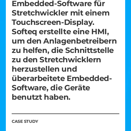
Embedded-Software für
Eine Multimedia-Einheit für
Stretchwickler mit einem
Elektrofahrzeuge, die sich
Touchscreen-Display.
mit mehreren Displays
Softeq erstellte eine HMI,
verbindet. Die Einheit
um den Anlagenbetreibern
verfügt über ein
zu helfen, die Schnittstelle
Sicherheits-Betriebssystem
zu den Stretchwicklern
zur Wiedergabe wichtiger
herzustellen und
Informationen, enthält
überarbeitete Embedded-
einen High-End-
Software, die Geräte
Audioverstärker und
benutzt haben.
entspricht den
Anforderungen der ISO
26262 ASIL-B.
CASE STUDY