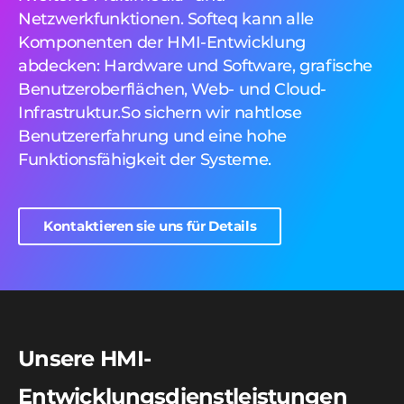
Netzwerkfunktionen. Softeq kann alle
Komponenten der HMI-Entwicklung
abdecken: Hardware und Software, grafische
Benutzeroberflächen, Web- und Cloud-
Infrastruktur.So sichern wir nahtlose
Benutzererfahrung und eine hohe
Funktionsfähigkeit der Systeme.
Kontaktieren sie uns für Details
Unsere HMI-
Entwicklungsdienstleistungen