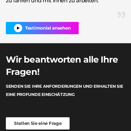
zu fahren und mit ihnen zu arbeiten.
me
de
de
Testimonial ansehen
Wir beantworten alle Ihre
Fragen!
SENDEN SIE IHRE ANFORDERUNGEN UND ERHALTEN SIE
EINE PROFUNDE EINSCHÄTZUNG
Stellen Sie eine Frage