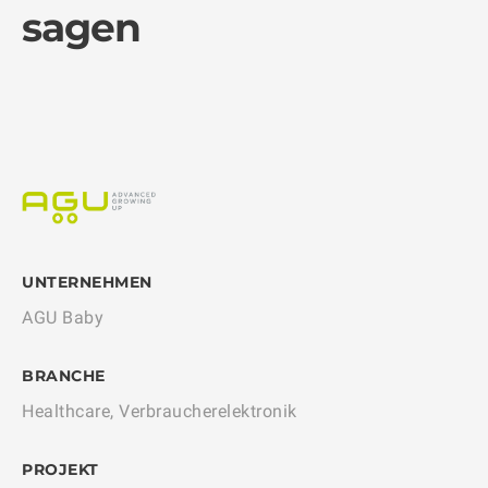
sagen
UNTERNEHMEN
U
AGU Baby
Ha
BRANCHE
B
Healthcare, Verbraucherelektronik
Ve
PROJEKT
P