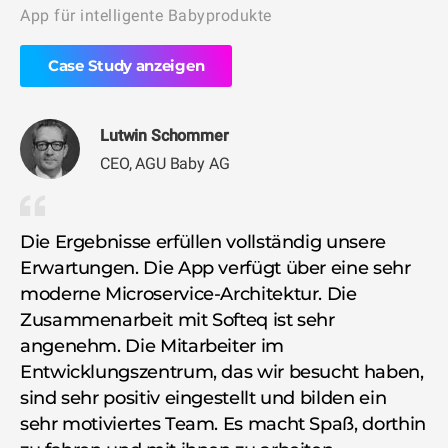
App für intelligente Babyprodukte
Mo
Ba
Case Study anzeigen
Lutwin Schommer
CEO, AGU Baby AG
Die Ergebnisse erfüllen vollständig unsere
Erwartungen. Die App verfügt über eine sehr
Wi
moderne Microservice-Architektur. Die
vo
Zusammenarbeit mit Softeq ist sehr
Fl
angenehm. Die Mitarbeiter im
in
Entwicklungszentrum, das wir besucht haben,
Ma
sind sehr positiv eingestellt und bilden ein
er
sehr motiviertes Team. Es macht Spaß, dorthin
vo