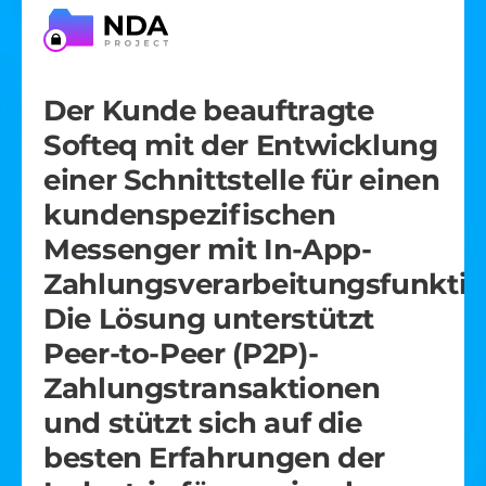
Der Kunde beauftragte
Unser Team half dem
Softeq mit der Entwicklung
Kunden bei der
einer Schnittstelle für einen
Neugestaltung seiner
kundenspezifischen
mobilen App. Wir
Messenger mit In-App-
modernisierten das Design
Zahlungsverarbeitungsfunktio
und gruppierten die Daten
Die Lösung unterstützt
für eine reibungslose
Peer-to-Peer (P2P)-
Navigation neu. Jetzt
Zahlungstransaktionen
können Benutzer schnell
und stützt sich auf die
über die App Tickets und
besten Erfahrungen der
Essen bestellen, ohne