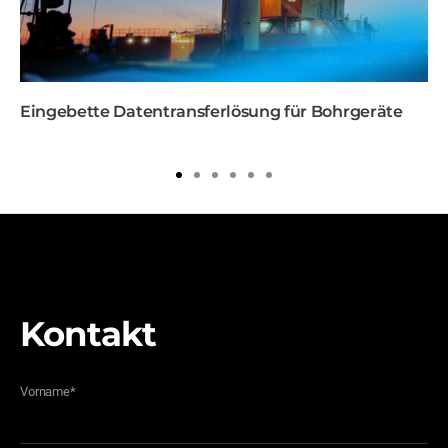
Eingebette Datentransferlösung für Bohrgeräte
1
2
3
4
5
6
Kontakt
Vorname
*