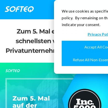
Kontakt
We use cookies as specifie
policy. By remaining on th
indicate your consent.
Zum 5. Mal eines der am
Privacy Pol
schnellsten wachsenden
Accept All Co
Privatunternehmen in den USA
Refuse All Non-Essen