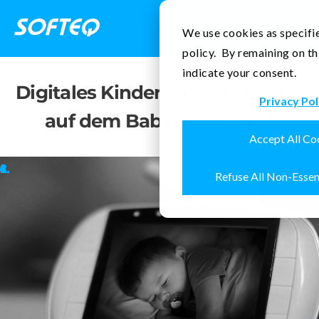
Kontakt
We use cookies as specifie
policy. By remaining on th
indicate your consent.
Digitales Kinderzimmer: Trends
Privacy Pol
auf dem Babytech-Markt
Accept All Co
Refuse All Non-Essen