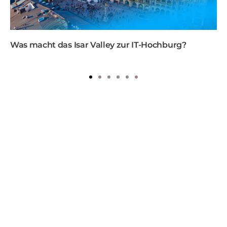
Was macht das Isar Valley zur IT-Hochburg?
1
2
3
4
5
6