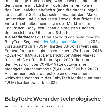
mehr denn je. Und das liegt wahrscheinlich auch an
den ungemein nützlichen Tools, die helfen können,
das Familienleben einfacher (und die Nacht ruhiger)
zu gestalten. Softeq hat sich einmal auf dem Markt
umgesehen und die neuesten Trends identifiziert. Der
Einfachheit halber nennen wir den Markt wie im
Englischen: BabyTech - denn die meisten Gadgets
drehen sich ums Stillen und Schlafen.
Die Marktdaten:
Laut Statista wird das bedeutendste
BabyTech-Segment -
der Babyphone-Markt
- bis 2024
voraussichtlich 1,735 Milliarden US-Dollar wert sein.
Frühere Prognosen gingen von einem Wachstum 2016
- 2024 von 8,6% aus. Der Bericht von Allied Market
Research (veröffentlicht im April 2020, direkt nach
dem Ausbruch von COVID-19) zeigt zwar eine
niedrigere Wachstumsrate (5,4% von 2020 bis 2027).
Aber immer noch prognostizieren die Forscher ein
weltweites Wachstum des BabyTech-Marktes um rund
1,9 Milliarden Dollar bis 2027.
BabyTech: Wenn der technologische