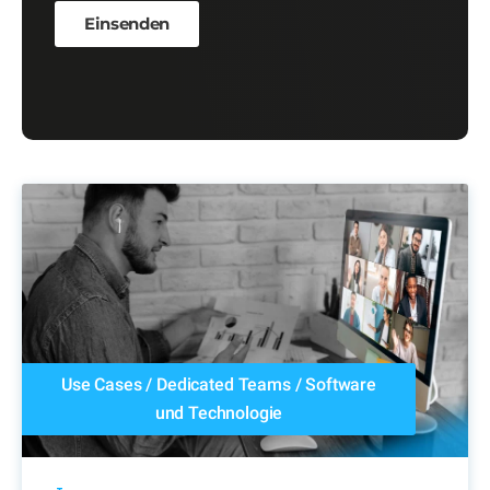
Use Cases
/
Dedicated Teams
/
Software
und Technologie