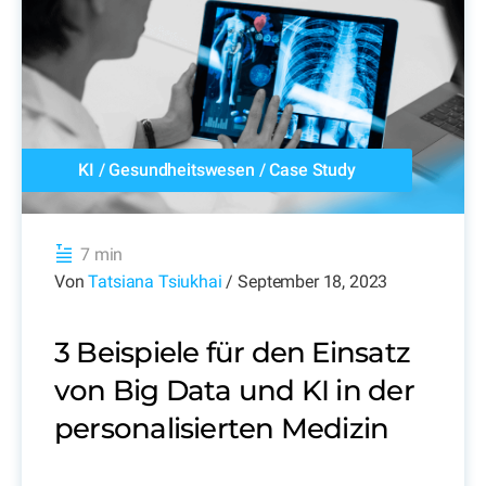
KI
/
Gesundheitswesen
/
Case Study
7 min
Von
Tatsiana Tsiukhai
/ September 18, 2023
3 Beispiele für den Einsatz
von Big Data und KI in der
personalisierten Medizin