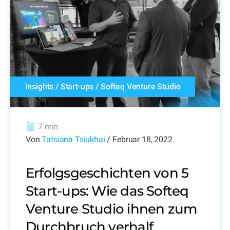
Insights
/
Start-ups
/
Softeq Venture Studio
7 min
Von
Tatsiana Tsiukhai
/ Februar 18, 2022
Erfolgsgeschichten von 5
Start-ups: Wie das Softeq
Venture Studio ihnen zum
Durchbruch verhalf