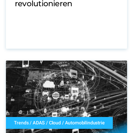
revolutionieren
Trends
/
ADAS
/
Cloud
/
Automobilindustrie