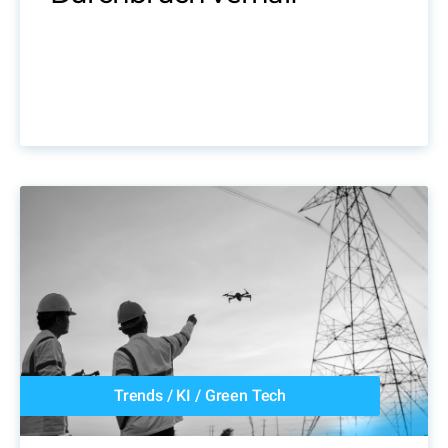
Trends
/
KI
/
Green Tech