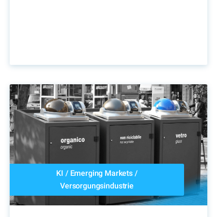
KI
/
Emerging Markets
/
Versorgungsindustrie