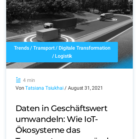
Trends
/
Transport
/
Digitale Transformation
/
Logistik
4 min
Von
Tatsiana Tsiukhai
/ August 31, 2021
Daten in Geschäftswert
umwandeln: Wie IoT-
Ökosysteme das