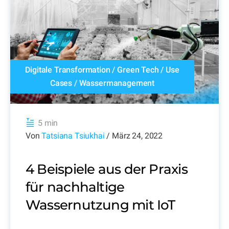
Digitale Transformation
/
Green Tech
/
Use
Cases
/
Wassermanagement
5 min
Von
Tatsiana Tsiukhai
/ März 24, 2022
4 Beispiele aus der Praxis
für nachhaltige
Wassernutzung mit IoT