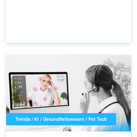
Trends
/
KI
/
Gesundheitswesen
/
Pet Tech