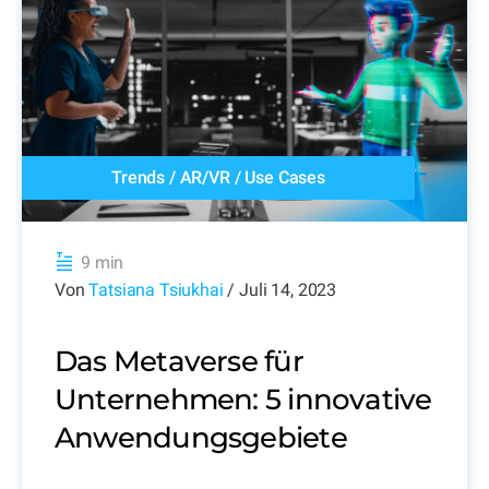
Trends
/
AR/VR
/
Use Cases
9 min
Von
Tatsiana Tsiukhai
/ Juli 14, 2023
Das Metaverse für
Unternehmen: 5 innovative
Anwendungsgebiete