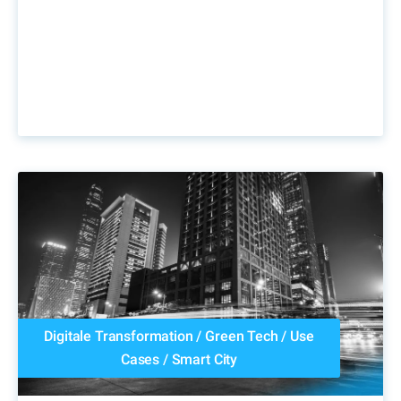
Digitale Transformation
/
Green Tech
/
Use
Cases
/
Smart City