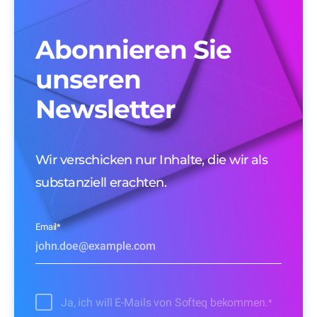
Abonnieren Sie
unseren
Newsletter
Wir verschicken nur Inhalte, die wir als
substanziell erachten.
Email
*
Ja, ich will E-Mails von Softeq bekommen.
*