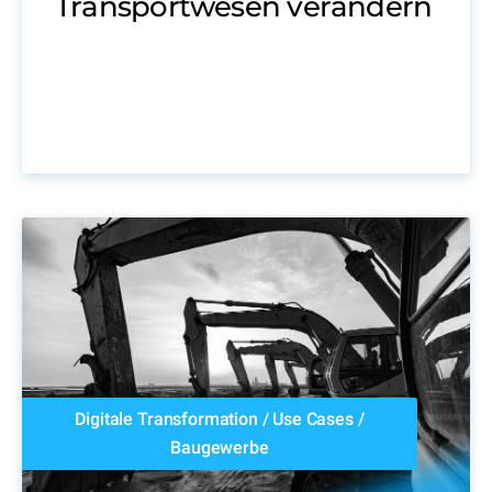
Transportwesen verändern
Digitale Transformation
/
Use Cases
/
Baugewerbe