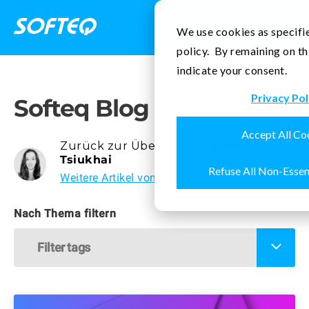
Kontakt
We use cookies as specifie
policy. By remaining on th
indicate your consent.
Privacy Pol
Softeq Blog
Accept All Co
Zurück zur Übersicht
Tatsiana
Tsiukhai
Refuse All Non-Essen
Weitere Artikel von
Nach Thema filtern