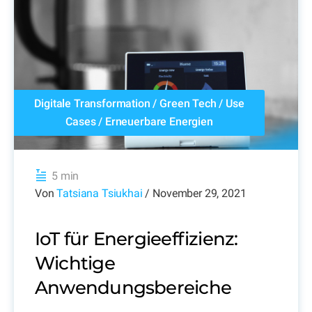
Digitale Transformation
/
Green Tech
/
Use
Cases
/
Erneuerbare Energien
5 min
Von
Tatsiana Tsiukhai
/ November 29, 2021
IoT für Energieeffizienz:
Wichtige
Anwendungsbereiche