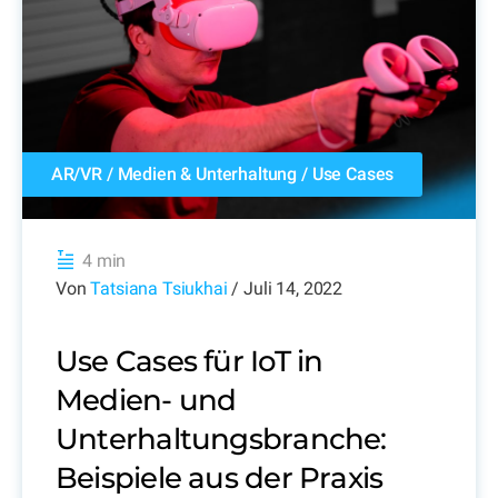
AR/VR
/
Medien & Unterhaltung
/
Use Cases
4 min
Von
Tatsiana Tsiukhai
/ Juli 14, 2022
Use Cases für IoT in
Medien- und
Unterhaltungsbranche:
Beispiele aus der Praxis