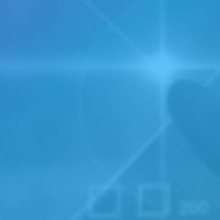
Servern zu übertra
Auf diese Weise ko
und die Aufrechter
SignalR übertragen.
Wir führten mehrere
Upgrade für m
Die ursprüngliche