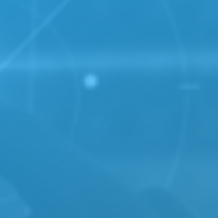
gen und umgekehrt.
nnten wir die Belastung, die durch Speicherung von K
haltung der WebSocket-Verbindung entstand, vom Back
 Tests durch, um sicherzustellen, dass die Verbindung 
obile Videoanrufe
 Lösung des Kunden verwendete eine P2P-Verbindung