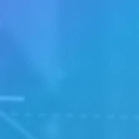
Anfragen stieg,
. Hierfür wurde ein
lität erreicht.
 ihren Funktionen,
wickler die Idee,