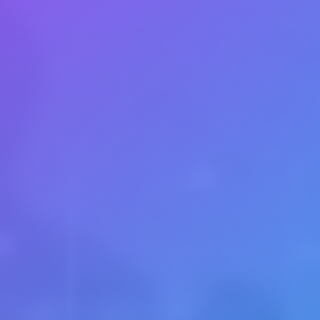
e
stabil zu machen, implementierten wir zunächst den
ine beliebige Anzahl von Anfragen verarbeiten und Date