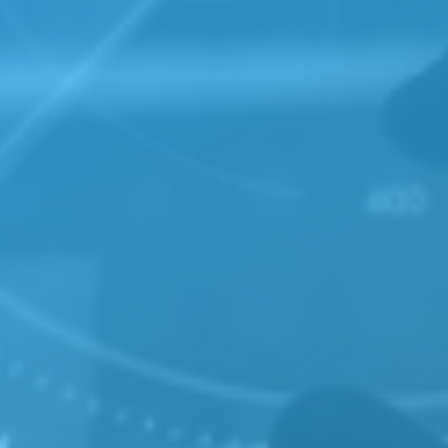
Wir ersetzten P2P 
Twilio-Server weiter
stabil bleibt.
Reibungslose 
Nachdem wir die Ap
Technician, FT) ei