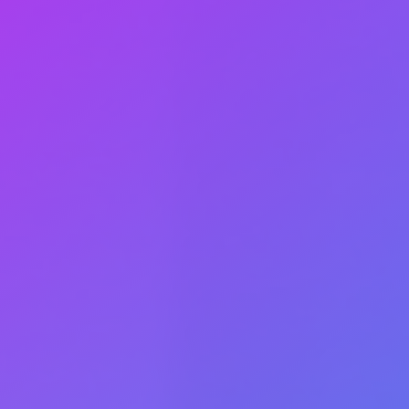
ragen anstieg;
ter nicht;
 übertragen;
unikation zwischen allen
ar instabil;
mit der Massenproduktion
q, um seine Lösung zu
n, dass das System