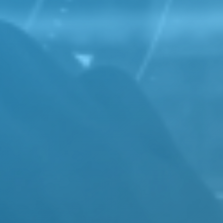
stream an den
ei einem Videoanruf
enst (Field
 (RE) organisieren.