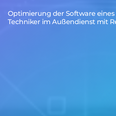
den Redis-Dienst z
Optimierung der Software eines
Techniker im Außendienst mit 
Stabilität mit
Als Alternative zu 
Dieser Dienst wurde
Hauptprobleme:
Verfügbarkeit d
Einheitlichkeit d
Azure SignalR ermög