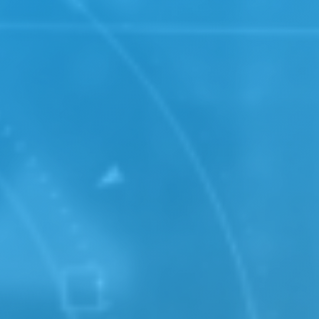
g umsehen.
re beiden
Client zu den