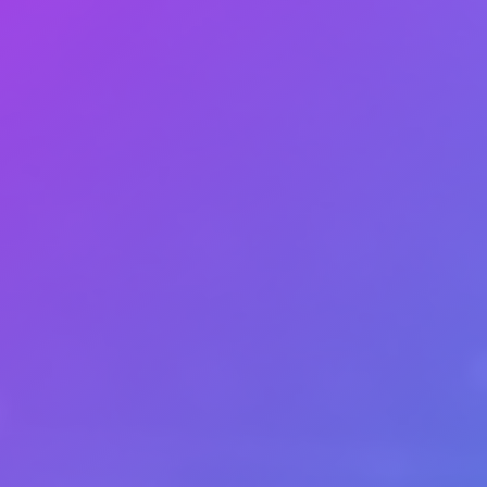
Redis Databas
Um die Verbindung 
Dienst.
Das System sollte e