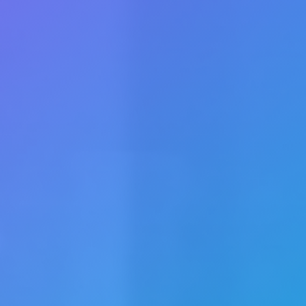
 Redis Backplane-
n auf allen