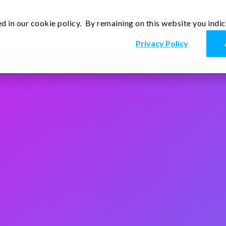
d in our cookie policy. By remaining on this website you indi
De
ten
Medien
Kontakt
Privacy Policy
agbaren AR-Gerätes, das
 verbindet.
. sie soll zahlreiche Abrufe
n. Der Mobile Client konnte
 – die App betrachtete sie
u anderen Fehlern in der