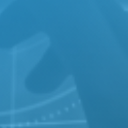
durch eine Gruppenverbindung, die den WebRTC-Video
leitet. So stellten wir sicher, dass der Mobile Client b
AR-basierte Kommunikation
p überarbeitet haben, kann ein Techniker im Außendi
nen Gruppenanruf mit beliebig vielen Remote-Experten