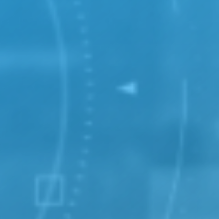
undeninformationen
end auf Azure
nicht abbricht.
.