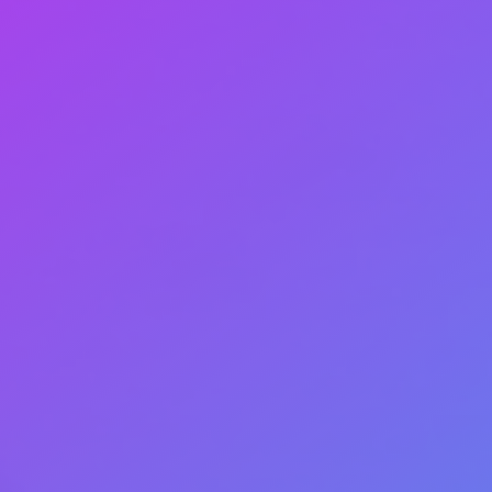
kontinuierlich verfügbar ist und 100 % aller Anrufe e
Lösung