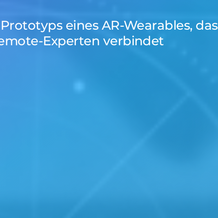
u nutzen, verwerfen und sich nach einer anderen Lösun
 Prototyps eines AR-Wearables, das
Remote-Experten verbindet
 Azure SignalR
Redis entschieden wir uns für Azure SignalR.
 für groß angelegte Lösungen konzipiert und löst unse
es Systems
er Daten
licht es dem System, relevante Daten in Echtzeit vom 