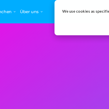
We use cookies as specifie
nchen
Über uns
Erfolgsgeschich
Problem
Der Kunde entwickelte einen Prototyp eines tr
Techniker im Außendienst mit Remote-Experten
Die Lösung des Kunden ist ein verteiltes System, d. h
von Nutzerdaten und Backend-Antworten unterstütze
die steigende Anzahl von Anfragen nicht bewältigen
als DDoS-Angriffe und stürzte ab. Dies führte auch z
Anwendung: