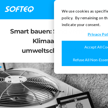
Kontakt
We use cookies as specifie
policy. By remaining on th
indicate your consent.
Smart bauen: Sind vernetzte
Privacy Pol
Klimaanlagen
Accept All Co
umweltschonender?
Refuse All Non-Essen