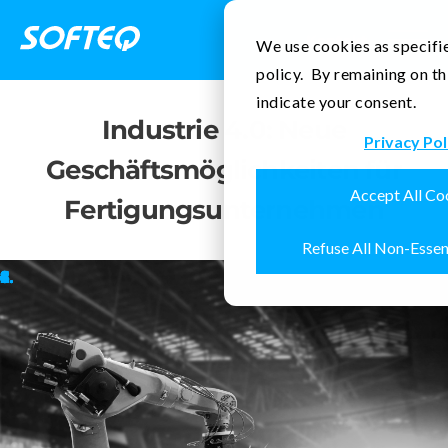
Kontakt
We use cookies as specifie
policy. By remaining on th
indicate your consent.
Industrie 4.0: Neue
Privacy Pol
Geschäftsmöglichkeiten für
Accept All Co
Fertigungsunternehmen
Refuse All Non-Essen