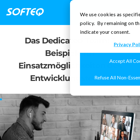
Kontakt
We use cookies as specifie
policy. By remaining on th
indicate your consent.
Das Dedicated Team: 3
Privacy Pol
Beispiele für
Accept All Co
Einsatzmöglichkeiten des
Entwicklungsteams
Refuse All Non-Essen