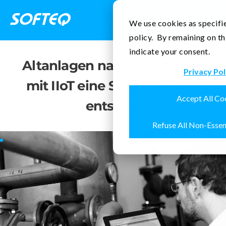
Kontakt
We use cookies as specifie
policy. By remaining on th
indicate your consent.
Altanlagen nachrüsten: Wie
Privacy Pol
mit IIoT eine Smart Factory
Accept All Co
entsteht
Refuse All Non-Essen