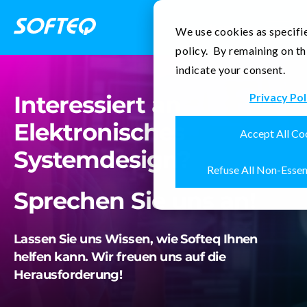
Kontakt
We use cookies as specifie
policy. By remaining on th
indicate your consent.
Interessiert an
Privacy Pol
Elektronisches
Accept All Co
Systemdesign?
Refuse All Non-Essen
Sprechen Sie uns an!
Lassen Sie uns Wissen, wie Softeq Ihnen
helfen kann. Wir freuen uns auf die
Herausforderung!