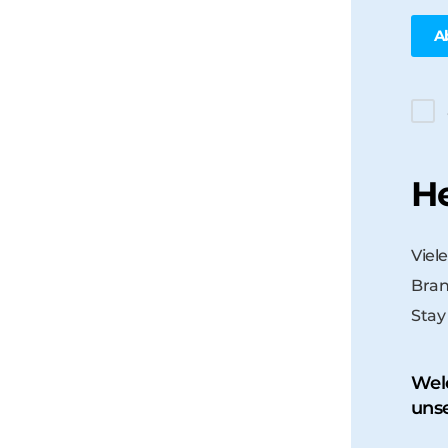
He
Viel
Bran
Stay
Wel
uns