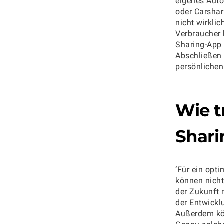
eigenes Auto
oder Carshar
nicht wirkli
Verbraucher 
Sharing-App 
Abschließen 
persönlichen
Wie t
Shari
‘Für ein opti
können nicht
der Zukunft 
der Entwickl
Außerdem kön