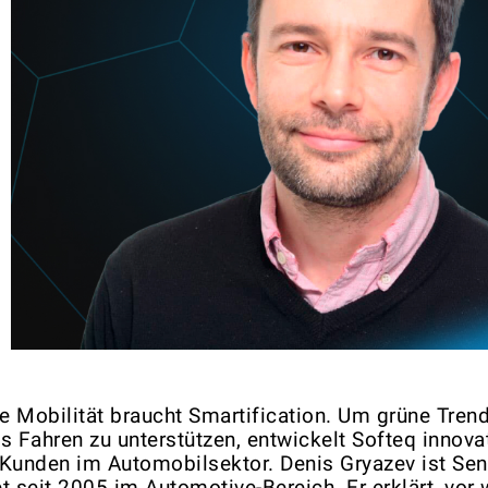
e Mobilität
braucht
Smartification
. Um grüne Tren
es Fahren zu unterstützen, entwickelt Softeq innov
 Kunden im Automobilsektor. Denis Gryazev ist Se
et seit 2005 im Automotive-Bereich. Er erklärt, vo