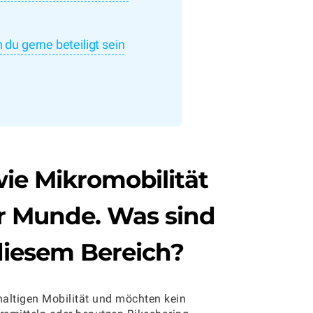
du gerne beteiligt sein
ie
Mikromobilität
er Munde. Was sind
diesem Bereich?
haltigen Mobilität und möchten kein