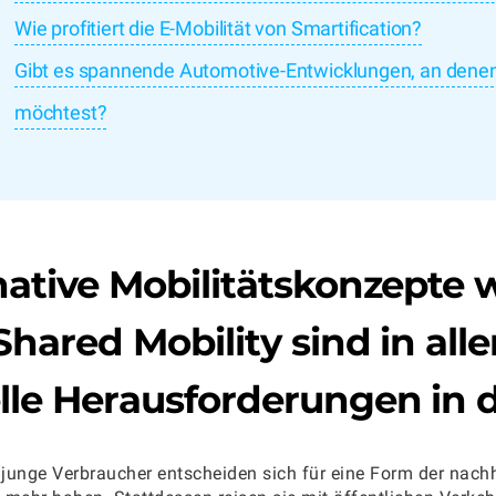
Wie profitiert die E-Mobilität von Smartification?
Gibt es spannende Automotive-Entwicklungen, an denen 
möchtest?
native
Mobilitätskonzepte
w
Shared Mobility
sind in all
lle Herausforderungen in 
junge Verbraucher entscheiden sich für eine Form der nach