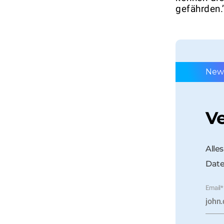
gefährden.
News
Ve
Alle
Date
Email
*