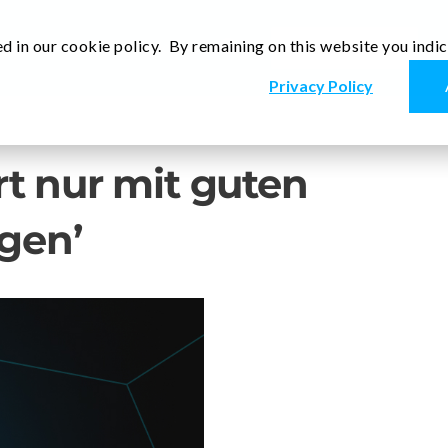
d in our cookie policy. By remaining on this website you indi
lgsgeschichten
Medien
Kontakt
De
Privacy Policy
rt nur mit guten
gen’